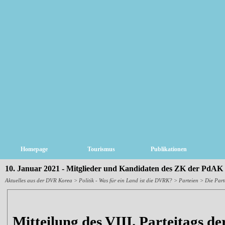
Homepage
Tourismus
Publikationen
10. Januar 2021 - Mitglieder und Kandidaten des ZK der PdAK
Aktuelles aus der DVR Korea
>
Politik - Was für ein Land ist die DVRK?
>
Parteien
> Die Parte
Mitteilung des VIII. Parteitags de