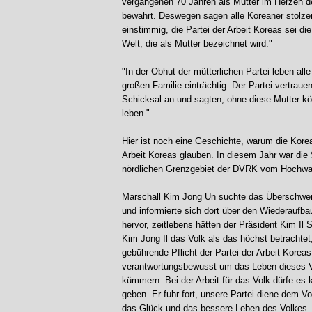
vergangenen 70 Jahren als Mutter im Herzen de
bewahrt. Deswegen sagen alle Koreaner stolzer
einstimmig, die Partei der Arbeit Koreas sei die
Welt, die als Mutter bezeichnet wird."
"In der Obhut der mütterlichen Partei leben alle
großen Familie einträchtig. Der Partei vertrauen
Schicksal an und sagten, ohne diese Mutter kö
leben."
H
ier ist noch eine Geschichte, warum die Korea
Arbeit Koreas glauben. In diesem Jahr war die
nördlichen Grenzgebiet der DVRK vom Hochwa
Marschall Kim Jong Un suchte das Überschw
und informierte sich dort über den Wiederaufba
hervor, zeitlebens hätten der Präsident Kim I
Kim Jong Il das Volk als das höchst betrachtet,
gebührende Pflicht der Partei der Arbeit Koreas
verantwortungsbewusst um das Leben dieses 
kümmern. Bei der Arbeit für das Volk dürfe es
geben. Er fuhr fort, unsere Partei diene dem V
das Glück und das bessere Leben des Volkes.