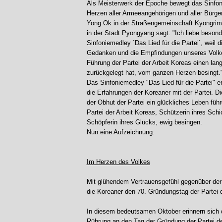
Als Meisterwerk der Epoche bewegt das Sinfon
Herzen aller Armeeangehörigen und aller Bürg
Yong Ok in der Straßengemeinschaft Kyongrim,
in der Stadt Pyongyang sagt: "Ich liebe beson
Sinfoniemedley `Das Lied für die Partei`, weil d
Gedanken und die Empfindungen unseres Volke
Führung der Partei der Arbeit Koreas einen la
zurückgelegt hat, vom ganzen Herzen besingt.
Das Sinfoniemedley "Das Lied für die Partei" e
die Erfahrungen der Koreaner mit der Partei. Di
der Obhut der Partei ein glückliches Leben füh
Partei der Arbeit Koreas, Schützerin ihres Sch
Schöpferin ihres Glücks, ewig besingen.
Nun eine Aufzeichnung.
Im Herzen des Volkes
Mit glühendem Vertrauensgefühl gegenüber der
die Koreaner den 70. Gründungstag der Partei d
I
n diesem bedeutsamen Oktober erinnern sich d
Rührung an den Tag der Gründung der Partei de