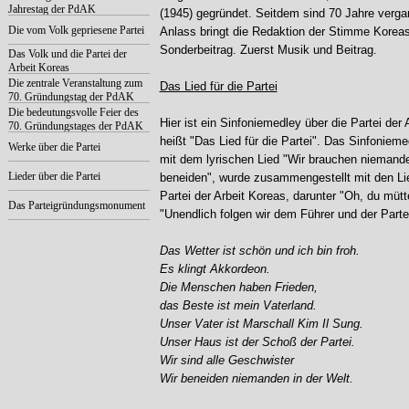
Jahrestag der PdAK
(1945) gegründet. Seitdem sind 70 Jahre verg
Die vom Volk gepriesene Partei
Anlass bringt die Redaktion der Stimme Korea
Sonderbeitrag. Zuerst Musik und Beitrag.
Das Volk und die Partei der
Arbeit Koreas
Die zentrale Veranstaltung zum
Das Lied für die Partei
70. Gründungstag der PdAK
Die bedeutungsvolle Feier des
Hier ist ein Sinfoniemedley über die Partei der
70. Gründungstages der PdAK
heißt "Das Lied für die Partei". Das Sinfoniemed
Werke über die Partei
mit dem lyrischen Lied "Wir brauchen niemande
Lieder über die Partei
beneiden", wurde zusammengestellt mit den Lie
Partei der Arbeit Koreas, darunter "Oh, du mütt
Das Parteigründungsmonument
"Unendlich folgen wir dem Führer und der Partei
Das Wetter ist schön und ich bin froh.
Es klingt Akkordeon.
Die Menschen haben Frieden,
das Beste ist mein Vaterland.
Unser Vater ist Marschall Kim Il Sung.
Unser Haus ist der Schoß der Partei.
Wir sind alle Geschwister
Wir beneiden niemanden in der Welt.