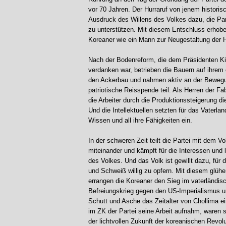
vor 70 Jahren. Der Hurraruf von jenem historis
Ausdruck des Willens des Volkes dazu, die Pa
zu unterstützen. Mit diesem Entschluss erhobe
Koreaner wie ein Mann zur Neugestaltung der 
Nach der Bodenreform, die dem Präsidenten Ki
verdanken war, betrieben die Bauern auf ihrem
den Ackerbau und nahmen aktiv an der Bewegu
patriotische Reisspende teil. Als Herren der Fab
die Arbeiter durch die Produktionssteigerung d
Und die Intellektuellen setzten für das Vaterland
Wissen und all ihre Fähigkeiten ein.
In der schweren Zeit teilt die Partei mit dem V
miteinander und kämpft für die Interessen und l
des Volkes. Und das Volk ist gewillt dazu, für d
und Schweiß willig zu opfern. Mit diesem glüh
errangen die Koreaner den Sieg im vaterländis
Befreiungskrieg gegen den US-Imperialismus un
Schutt und Asche das Zeitalter von Chollima ei
im ZK der Partei seine Arbeit aufnahm, waren 
der lichtvollen Zukunft der koreanischen Revol