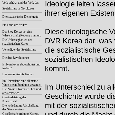
Ideologie leiten lass
Volk schützt und das Volk das
Gesetz schützt
Sozialismus in Nordkorea
ihrer eigenen Existe
Die sozialistische Demokratie
Ein Land des Volkes
Diese ideologische Ve
Der Sieg Koreas ist eine
Wissenschaft (Rodong Sinmun,
DVR Korea dar, was 
Oktober 2016)
Die Unbesiegbarkeit des
sozialistischen Korea
die sozialistische Ge
Verteidiger des Sozialismus
sozialistischen Ideo
Die drei Revolutionen
Ist Nordkorea abgeschottet und
kommt.
isoliert?
Das wahre Antlitz Koreas
Im Heimatland sind all meine
Wünsche in Erfüllung gegangen
Im Unterschied zu al
Die Zukunft Koreas ist hell und
aussichtsreich
Geschichte wurde die
Gewährleistung der
Kinderrechte
mit der sozialistisc
Die vollständige Abschaffung
des Steuersystems
und durch die Macht d
Gesellschaftsordnung Koreas,