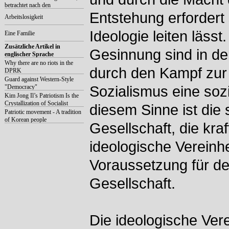
betrachtet nach den
Naturkatastrophen (2020)
Entstehung erfordert 
Arbeitslosigkeit
Ideologie leiten läss
Eine Familie
Zusätzliche Artikel in
Gesinnung sind in de
englischer Sprache
Why there are no riots in the
durch den Kampf zur 
DPRK
Guard against Western-Style
"Democracy"
Sozialismus eine sozi
Kim Jong Il’s Patriotism Is the
Crystallization of Socialist
diesem Sinne ist die 
Patriotism
Patriotic movement - A tradition
of Korean people
Gesellschaft, die kraf
ideologische Vereinh
Voraussetzung für de
Gesellschaft.
Die ideologische Vere