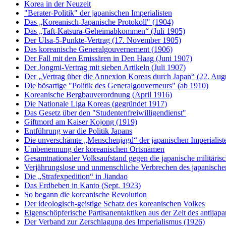
Korea in der Neuzeit
"Berater-Politik" der japanischen Imperialisten
Das „Koreanisch-Japanische Protokoll" (1904)
Das „Taft-Katsura-Geheimabkommen“ (Juli 1905)
Der Ulsa-5-Punkte-Vertrag (17. November 1905)
Das koreanische Generalgouvernement (1906)
Der Fall mit den Emissären in Den Haag (Juni 1907)
Der Jongmi-Vertrag mit sieben Artikeln (Juli 1907)
Der „Vertrag über die Annexion Koreas durch Japan“ (22. Aug
Die bösartige "Politik des Generalgouverneurs" (ab 1910)
Koreanische Bergbauverordnung (April 1916)
Die Nationale Liga Koreas (gegründet 1917)
Das Gesetz über den "Studentenfreiwilligendienst"
Giftmord am Kaiser Kojong (1919)
Entführung war die Politik Japans
Die unverschämte „Menschenjagd“ der japanischen Imperialist
Umbenennung der koreanischen Ortsnamen
Gesamtnationaler Volksaufstand gegen die japanische militäri
Verjährungslose und unmenschliche Verbrechen des japanische
Die „Strafexpedition“ in Jiandao
Das Erdbeben in Kanto (Sept. 1923)
So begann die koreanische Revolution
Der ideologisch-geistige Schatz des koreanischen Volkes
Eigenschöpferische Partisanentaktiken aus der Zeit des antijap
Der Verband zur Zerschlagung des Imperialismus (1926)