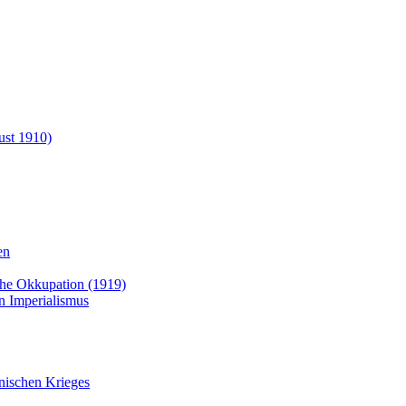
ust 1910)
en
sche Okkupation (1919)
n Imperialismus
anischen Krieges