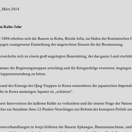
, März 2014
im Kabo-Jahr
 1894 erhoben sich die Bauern in Kobu, Bezirk Jolla, im Süden der Koreanischen 
egen zwangsweise Eintreibung der ungerechten Steuern für die Bewässerung.
ntwickelte sich zu einem groß angelegten Bauernkrieg, der das ganze Land erschütt
armee die Regierungstruppen zerschlug und die Kriegserfolge erweiterte, begingen 
ruppenentsendung zu bitten.
and des Einzugs der Qing-Truppen in Korea entsendeten die japanischen Imperiali
ie in Korea ansässigen Japaner zu „schützen“.
ete Intervention der äußeren Kräfte zu verhindern und die interne Frage der Nation
cher zur Annahme ihres 12-Punkte-Vorschlages zur Reform der korrupten Politik und
ensverhandlungen in Jonju bildeten die Bauern Jipkangso, Bauernausschüsse, und 