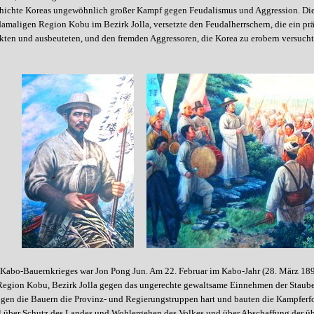
chichte Koreas ungewöhnlich großer Kampf gegen Feudalismus und Aggression. Die
damaligen Region Kobu im Bezirk Jolla, versetzte den Feudalherrschern, die ein pr
kten und ausbeuteten, und den fremden Aggressoren, die Korea zu erobern versucht
 Kabo-Bauernkrieges war Jon Pong Jun. Am 22. Februar im Kabo-Jahr (28. März 18
Region Kobu, Bezirk Jolla gegen das ungerechte gewaltsame Einnehmen der Staube
gen die Bauern die Provinz- und Regierungstruppen hart und bauten die Kampferfol
l über Schutz des Landes und Wohlergehen des Volkes und über Abschaffung der übl