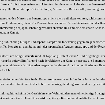
dazu auf, mit ihm gemeinsam zu kämpfen. Seitdem entwickelte sich der Bauernau
rieg. Die Bauerntruppe rückte bis Jonju, Zentrum des Bezirks Jolla, vor und gewa
herrscher den Marsch der Bauerntruppe nicht mehr aufhalten konnten, schlossen sie
ihre Forderungen, die aus 12 Paragraphen bestanden. So endete momentan der Bau
Einmischung der japanischen Aggressoren entstand im Land eine ernsthafte Krise 
eut zum Kampf.
ng "Ablehnung Europas und Japans" kämpfte sie todesmutig gegen die japanischen
riffen Kongju an, den Stützpunkt der japanischen Aggressionstruppe und der Regie
 Schlacht um Kongju dauerte rund 20 Tage lang. Unter Geschoß- und Kugelhagel der 
 kämpfte opferwillig. Vor und nach der Schlacht um Kongju versetzte die Bauerntr
ppe vernichtende Schläge. Aber wegen der landes- und nationalverräterischen Hand
n Gefahr.
nziation eines Verräters in der Bauerntruppe wurde auch Jon Pong Jun von Feinden
useinander. Damit endete der Kabo-Bauernkrieg, der das ganze Land heftig erschütt
nkrieg hinterließ in der Geschichte eine Wahrheit, dass man ohne richtige Strateg
t gewinnen kann. Dieser Krieg wirkte später groß ermutigend auf die Entwicklun