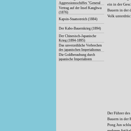
Aggressionsschiffes "General
ein in der Ges
Sherman" der USA (1866)
Vertrag auf der Insel Kanghwa
Bauern in der 
(1876)
Volk unterdrüc
Kapsin-Staatsstreich (1884)
Der Kabo-Bauernkrieg (1894)
Der Chinesisch-Japanische
Krieg (1894-1895)
Das unverzeihliche Verbrechen
des japanischen Imperialismus
in der Vergangenheit
Die Goldberaubung durch
japanische Imperialisten
Der Führer des
Bauern in der 
Pong Jun schlu
mehrere Artike