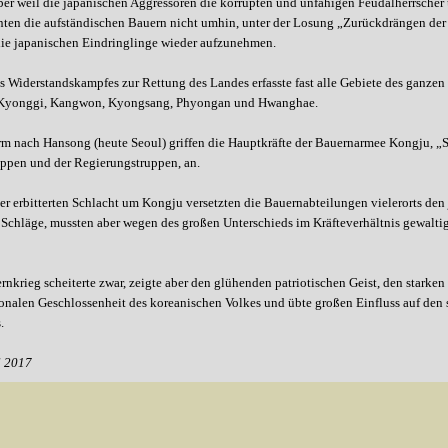
er weil die japanischen Aggressoren die korrupten und unfähigen Feudalherrscher
ten die aufständischen Bauern nicht umhin, unter der Losung „Zurückdrängen der
ie japanischen Eindringlinge wieder aufzunehmen.
 Widerstandskampfes zur Rettung des Landes erfasste fast alle Gebiete des ganzen L
Kyonggi, Kangwon, Kyongsang, Phyongan und Hwanghae.
m nach Hansong (heute Seoul) griffen die Hauptkräfte der Bauernarmee Kongju, „S
ppen und der Regierungstruppen, an.
er erbitterten Schlacht um Kongju versetzten die Bauernabteilungen vielerorts de
 Schläge, mussten aber wegen des großen Unterschieds im Kräfteverhältnis gewalti
nkrieg scheiterte zwar, zeigte aber den glühenden patriotischen Geist, den starken 
onalen Geschlossenheit des koreanischen Volkes und übte großen Einfluss auf de
.
l 2017