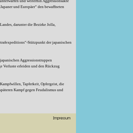
 unterwarfen und weiterhin Aggressionsakte
 Japaner und Europäer“ den bewaffneten
andes, darunter die Bezirke Jolla,
trafexpeditions“-Stützpunkt der japanischen
n japanischen Aggressionstruppen
ge Verluste erleiden und den Rückzug
Kampfwillen, Tapferkeit, Opfergeist, die
n späteren Kampf gegen Feudalismus und