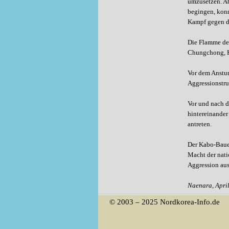
umzusetzen. Ab
begingen, konn
Kampf gegen d
Die Flamme des
Chungchong, 
Vor dem Anstur
Aggressionstru
Vor und nach d
hintereinander
antreten.
Der Kabo-Bauer
Macht der nati
Aggression aus
Naenara, Apri
© 2003 – 2025 Nordkorea-Info.de