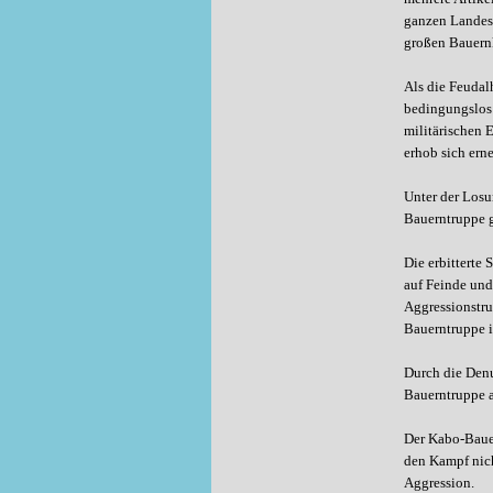
ganzen Landes 
großen Bauernk
Als die Feudal
bedingungslos 
militärischen 
erhob sich ern
Unter der Losu
Bauerntruppe g
Die erbitterte
auf Feinde und
Aggressionstru
Bauerntruppe i
Durch die Denu
Bauerntruppe a
Der Kabo-Bauer
den Kampf nich
Aggression.