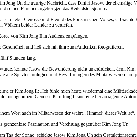
im Jong Un die traurige Nachricht, dass Dmitri Jasow, der ehemalige 
 und seinen Familienangehörigen das Beileidstelegramm.
war ein lieber Genosse und Freund des koreanischen Volkes; er brach
n Völkern beider Länder zu vertiefen.
Korea von Kim Jong Il in Audienz empfangen.
ine Gesundheit und ließ sich mit ihm zum Andenken fotografieren.
 fünf Stunden lang.
wurde, konnte Jasow die Bewunderung nicht unterdrücken, denn Kim Jong
wie alle Spitztechnologien und Bewaffnungen des Militärwesen schon pe
inte er Kim Jong Il: „Ich fühle mich heute wiedermal eine Militärakade
e hochgehoben. Genosse Kim Jong Il sind eine hervorragende Autorität 
 einem Wort auch im Militärwesen der wahre ‚Himmel‘ dieser Welt ist“.
ls grenzenlose Faszination und Verehrung gegenüber Kim Jong Un.
um Tag der Sonne, schickte Jasow Kim Jong Un sein Gratulationsschrei