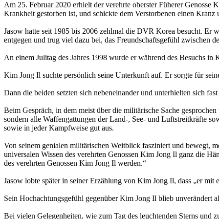
Am 25. Februar 2020 erhielt der verehrte oberster Füherer Genosse K
Krankheit gestorben ist, und schickte dem Verstorbenen einen Kranz
Jasow hatte seit 1985 bis 2006 zehlmal die DVR Korea besucht. Er 
entgegen und trug viel dazu bei, das Freundschaftsgefühl zwischen de
An einem Julitag des Jahres 1998 wurde er während des Besuchs in 
Kim Jong Il suchte persönlich seine Unterkunft auf. Er sorgte für se
Dann die beiden setzten sich nebeneinander und unterhielten sich fast
Beim Gespräch, in dem meist über die militärische Sache gesprochen 
sondern alle Waffengattungen der Land-, See- und Luftstreitkräfte so
sowie in jeder Kampfweise gut aus.
Von seinem genialen militärischen Weitblick fasziniert und bewegt, me
universalen Wissen des verehrten Genossen Kim Jong Il ganz die Händ
des verehrten Genossen Kim Jong Il werden.“
Jasow lobte später in seiner Erzählung von Kim Jong Il, dass „er mit
Sein Hochachtungsgefühl gegenüber Kim Jong Il blieb unverändert a
Bei vielen Gelegenheiten, wie zum Tag des leuchtenden Sterns und z