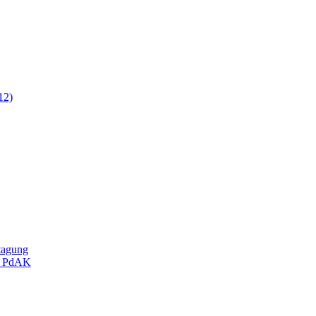
12)
rtagung
er PdAK