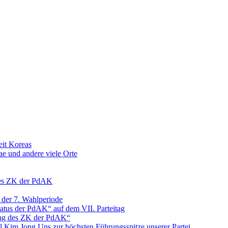
eit Koreas
e und andere viele Orte
des ZK der PdAK
 der 7. Wahlperiode
atus der PdAK“ auf dem VII. Parteitag
ung des ZK der PdAK“
l Kim Jong Uns zur höchsten Führungsspitze unserer Partei