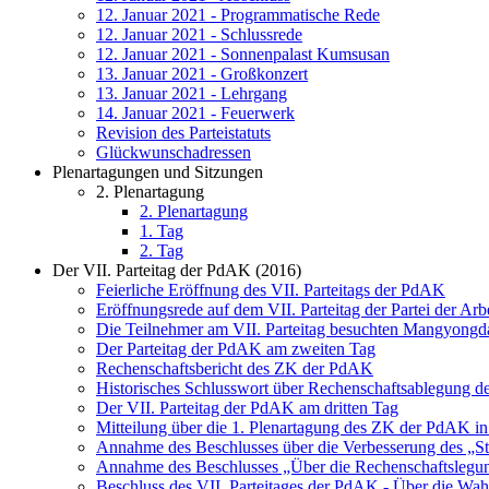
12. Januar 2021 - Programmatische Rede
12. Januar 2021 - Schlussrede
12. Januar 2021 - Sonnenpalast Kumsusan
13. Januar 2021 - Großkonzert
13. Januar 2021 - Lehrgang
14. Januar 2021 - Feuerwerk
Revision des Parteistatuts
Glückwunschadressen
Plenartagungen und Sitzungen
2. Plenartagung
2. Plenartagung
1. Tag
2. Tag
Der VII. Parteitag der PdAK (2016)
Feierliche Eröffnung des VII. Parteitags der PdAK
Eröffnungsrede auf dem VII. Parteitag der Partei der Arb
Die Teilnehmer am VII. Parteitag besuchten Mangyongda
Der Parteitag der PdAK am zweiten Tag
Rechenschaftsbericht des ZK der PdAK
Historisches Schlusswort über Rechenschaftsablegung 
Der VII. Parteitag der PdAK am dritten Tag
Mitteilung über die 1. Plenartagung des ZK der PdAK in
Annahme des Beschlusses über die Verbesserung des „St
Annahme des Beschlusses „Über die Rechenschaftsleg
Beschluss des VII. Parteitages der PdAK - Über die Wah