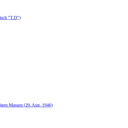
isch "T.D")
ätigen Massen (29. Aug. 1946)