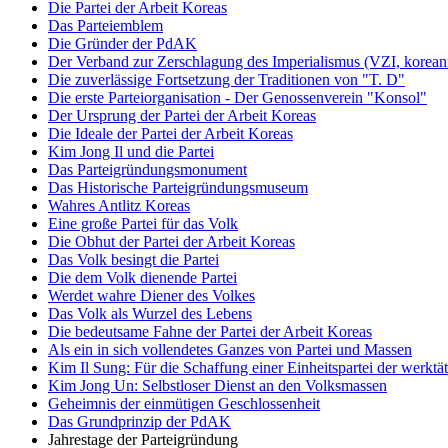
Die Partei der Arbeit Koreas
Das Parteiemblem
Die Gründer der PdAK
Der Verband zur Zerschlagung des Imperialismus (VZI, korean
Die zuverlässige Fortsetzung der Traditionen von "T. D"
Die erste Parteiorganisation - Der Genossenverein "Konsol"
Der Ursprung der Partei der Arbeit Koreas
Die Ideale der Partei der Arbeit Koreas
Kim Jong Il und die Partei
Das Parteigründungsmonument
Das Historische Parteigründungsmuseum
Wahres Antlitz Koreas
Eine große Partei für das Volk
Die Obhut der Partei der Arbeit Koreas
Das Volk besingt die Partei
Die dem Volk dienende Partei
Werdet wahre Diener des Volkes
Das Volk als Wurzel des Lebens
Die bedeutsame Fahne der Partei der Arbeit Koreas
Als ein in sich vollendetes Ganzes von Partei und Massen
Kim Il Sung: Für die Schaffung einer Einheitspartei der werkt
Kim Jong Un: Selbstloser Dienst an den Volksmassen
Geheimnis der einmütigen Geschlossenheit
Das Grundprinzip der PdAK
Jahrestage der Parteigründung