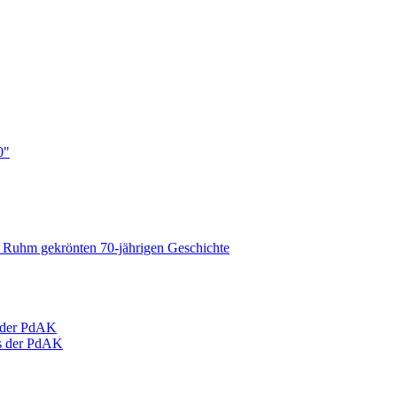
0"
d Ruhm gekrönten 70-jährigen Geschichte
g der PdAK
es der PdAK