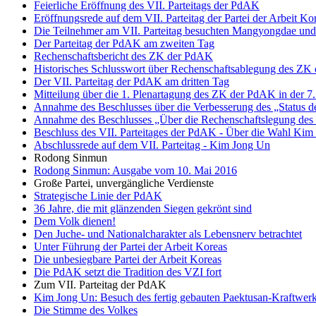
Feierliche Eröffnung des VII. Parteitags der PdAK
Eröffnungsrede auf dem VII. Parteitag der Partei der Arbeit Ko
Die Teilnehmer am VII. Parteitag besuchten Mangyongdae und 
Der Parteitag der PdAK am zweiten Tag
Rechenschaftsbericht des ZK der PdAK
Historisches Schlusswort über Rechenschaftsablegung des Z
Der VII. Parteitag der PdAK am dritten Tag
Mitteilung über die 1. Plenartagung des ZK der PdAK in der 7
Annahme des Beschlusses über die Verbesserung des „Status d
Annahme des Beschlusses „Über die Rechenschaftslegung de
Beschluss des VII. Parteitages der PdAK - Über die Wahl Kim 
Abschlussrede auf dem VII. Parteitag - Kim Jong Un
Rodong Sinmun
Rodong Sinmun: Ausgabe vom 10. Mai 2016
Große Partei, unvergängliche Verdienste
Strategische Linie der PdAK
36 Jahre, die mit glänzenden Siegen gekrönt sind
Dem Volk dienen!
Den Juche- und Nationalcharakter als Lebensnerv betrachtet
Unter Führung der Partei der Arbeit Koreas
Die unbesiegbare Partei der Arbeit Koreas
Die PdAK setzt die Tradition des VZI fort
Zum VII. Parteitag der PdAK
Kim Jong Un: Besuch des fertig gebauten Paektusan-Kraftwerk
Die Stimme des Volkes