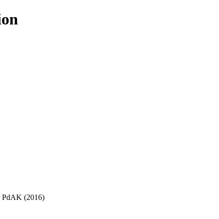
ion
er PdAK (2016)