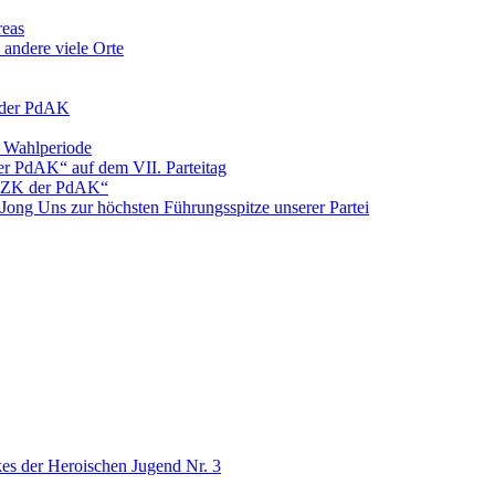
reas
andere viele Orte
K der PdAK
. Wahlperiode
er PdAK“ auf dem VII. Parteitag
s ZK der PdAK“
Jong Uns zur höchsten Führungsspitze unserer Partei
es der Heroischen Jugend Nr. 3