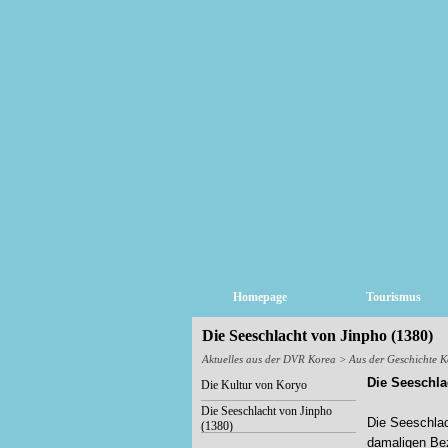
Homepage
Tourismus
Die Seeschlacht von Jinpho (1380)
Aktuelles aus der DVR Korea
> Aus der Geschichte K
Die Seeschla
Die Kultur von Koryo
Die Seeschlacht von Jinpho
Die Seeschlach
(1380)
damaligen Bez