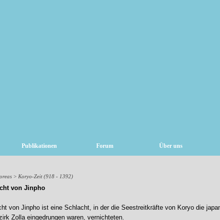
Publikationen
Forum
Über uns
oreas > Koryo-Zeit (918 - 1392)
cht von Jinpho
t von Jinpho ist eine Schlacht, in der die Seestreitkräfte von Koryo die japa
irk Zolla eingedrungen waren, vernichteten.