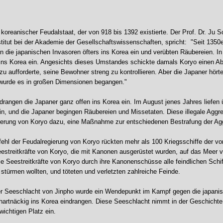
koreanischer Feudalstaat, der von 918 bis 1392 existierte. Der Prof. Dr. Ju S
titut bei der Akademie der Gesellschaftswissenschaften, spricht: "Seit 1350er
n die japanischen Invasoren öfters ins Korea ein und verübten Räubereien. In
ins Korea ein. Angesichts dieses Umstandes schickte damals Koryo einen A
u aufforderte, seine Bewohner streng zu kontrollieren. Aber die Japaner hörte
wurde es in großen Dimensionen begangen."
drangen die Japaner ganz offen ins Korea ein. Im August jenes Jahres liefen 
ein, und die Japaner begingen Räubereien und Missetaten. Diese illegale Agg
ierung von Koryo dazu, eine Maßnahme zur entschiedenen Bestrafung der Agg
hl der Feudalregierung von Koryo rückten mehr als 100 Kriegsschiffe der v
eestreitkräfte von Koryo, die mit Kanonen ausgerüstet wurden, auf das Meer 
ie Seestreitkräfte von Koryo durch ihre Kanonenschüsse alle feindlichen Schif
 stürmen wollten, und töteten und verletzten zahlreiche Feinde.
er Seeschlacht von Jinpho wurde ein Wendepunkt im Kampf gegen die japanisch
hartnäckig ins Korea eindrangen. Diese Seeschlacht nimmt in der Geschichte 
wichtigen Platz ein.