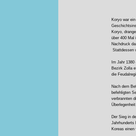
Koryo war ein 
Geschichtsins
Koryo, drange
über 400 Mal 
Nachdruck daz
Stattdessen 
Im Jahr 1380 
Bezirk Zolla 
die Feudalreg
Nach dem Befe
befehligten S
verbrannten d
Überlegenheit
Der Sieg in d
Jahrhunderts 
Koreas einen 