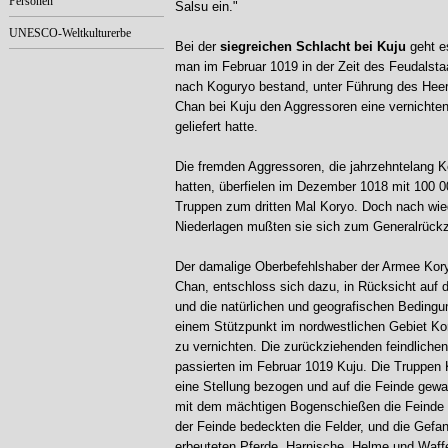
Personen
Salsu ein."
UNESCO-Weltkulturerbe
Bei der
siegreichen Schlacht bei Kuju
geht e
man im Februar 1019 in der Zeit des Feudalsta
nach Koguryo bestand, unter Führung des Hee
Chan bei Kuju den Aggressoren eine vernichte
geliefert hatte.
Die fremden Aggressoren, die jahrzehntelang K
hatten, überfielen im Dezember 1018 mit 100 
Truppen zum dritten Mal Koryo. Doch nach wie
Niederlagen mußten sie sich zum Generalrück
Der damalige Oberbefehlshaber der Armee Ko
Chan, entschloss sich dazu, in Rücksicht auf d
und die natürlichen und geografischen Bedingu
einem Stützpunkt im nordwestlichen Gebiet Ko
zu vernichten. Die zurückziehenden feindliche
passierten im Februar 1019 Kuju. Die Truppen K
eine Stellung bezogen und auf die Feinde gewart
mit dem mächtigen Bogenschießen die Feinde 
der Feinde bedeckten die Felder, und die Gefa
erbeuteten Pferde, Harnische, Helme und Waff