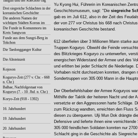
Tangun und der Kaechon-Tag
Yu Kyong Hui, Führerin im Koreanischen Zentr
Drei siegreiche Schlachten in der
Geschichtsmuseum, sagt: "Die
siegreiche Sc
koreanischen Geschichte
gab es im Juli 612, also in der Zeit des Feuda
Die anderen Namen der
wichtigen Städten Koreas im
der von 277 vor Christus bis 668 nach Christus 
Mittelalter
Die Funde in Komunmoru im
koreanischen Geschichte bestand.
Kreis Sangwon
Funde aus dem Sungri-Berg in
612 überfielen über 3 Millionen Mann starke au
Tokchon
Truppen Koguryo. Obwohl die Feinde versuchten
Die Taedongganger Kultur
des Blitzkrieges Koguryo zu unterwerfen, verst
Die Altsteinzeit
energischen Widerstand der Armee und des Vo
und erlitten bei jeder Schlacht die Niederlage. D
Kojoson
Vorhaben nicht durchsetzen konnten, drangen 
Koguryo-Zeit (277 v. Chr. - 668
Sondertruppen von 305 000 Mann in die Haupts
n. Chr.)
Balhae, Nachfolgestaat von
Der Oberbefehlshaber der Armee Koguryos war 
Koguryo (7. - 10. Jhd. n. Chr.)
Mithilfe der Taktik der heiteren Nacht und der 
Koryo-Zeit (918 - 1392)
versetzte er den Aggressoren harte Schläge. Di
16. Jahrhundert
zum Rückzug wandten, erreichten den Fluss S
diesen zu überqueren. Ulji Mun Dok drängte die
19. Jahrhundert
Defensive und lieferte ihnen eine vernichtende
305 000 feindlichen Soldaten konnten nur 2700
20. Jahrhundert
Schlacht ging in die Geschichte als Siegreiche