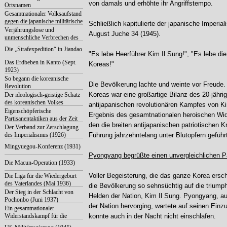
von damals und erhöhte ihr Angriffstempo.
Ortsnamen
Gesamtnationaler Volksaufstand
gegen die japanische militärische
Schließlich kapitulierte der japanische Imperia
Okkupation (1919)
Verjährungslose und
August Juche 34 (1945).
unmenschliche Verbrechen des
japanischen Imperialismus
Die „Strafexpedition“ in Jiandao
"Es lebe Heerführer Kim Il Sung!", "Es lebe di
Das Erdbeben in Kanto (Sept.
Koreas!"
1923)
So begann die koreanische
Die Bevölkerung lachte und weinte vor Freude.
Revolution
Koreas war eine großartige Bilanz des 20-jährig
Der ideologisch-geistige Schatz
des koreanischen Volkes
antijapanischen revolutionären Kampfes von Ki
Eigenschöpferische
Ergebnis des gesamtnationalen heroischen Wi
Partisanentaktiken aus der Zeit
den die breiten antijapanischen patriotischen Kr
des antijapanischen Krieges
Der Verband zur Zerschlagung
des Imperialismus (1926)
Führung jahrzehntelang unter Blutopfern geführt
Mingyuegou-Konferenz (1931)
Pyongyang begrüßte einen unvergleichlichen Pa
Die Macun-Operation (1933)
Voller Begeisterung, die das ganze Korea ersch
Die Liga für die Wiedergeburt
des Vaterlandes (Mai 1936)
die Bevölkerung so sehnsüchtig auf die trium
Der Sieg in der Schlacht von
Helden der Nation, Kim Il Sung. Pyongyang, a
Pochonbo (Juni 1937)
der Nation hervorging, wartete auf seinen Einzu
Ein gesamtnationaler
Widerstandskampf für die
konnte auch in der Nacht nicht einschlafen.
Befreiung des Vaterlandes (Erste