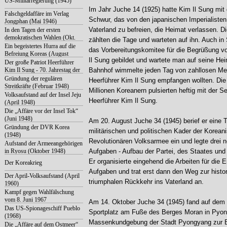
US-Militärregierung (1945)
Hälfte der 1940er Jahre)
Im Jahr Juche 14 (1925) hatte Kim Il Sung mit
Falschgeldaffäre im Verlag
Schwur, das von den japanischen Imperialisten
Jongphan (Mai 1946)
Vaterland zu befreien, die Heimat verlassen. 
In den Tagen der ersten
demokratischen Wahlen (Okt.
zählten die Tage und warteten auf ihn. Auch i
1946)
Ein begeistertes Hurra auf die
das Vorbereitungskomitee für die Begrüßung v
Befreiung Koreas (August
Il Sung gebildet und wartete man auf seine Hei
1945)
Der große Patriot Heerführer
Kim Il Sung - 70. Jahrestag der
Bahnhof wimmelte jeden Tag von zahllosen Me
Befreiung Koreas (2015)
Gründung der regulären
Heerführer Kim Il Sung empfangen wollten. Di
Streitkräfte (Februar 1948)
Millionen Koreanern pulsierten heftig mit der
Volksaufstand auf der Insel Jeju
Heerführer Kim Il Sung.
(April 1948)
Die „Affäre vor der Insel Tok“
(Juni 1948)
Am 20. August Juche 34 (1945) berief er eine 
Gründung der DVR Korea
militärischen und politischen Kader der Korean
(1948)
Revolutionären Volksarmee ein und legte drei n
Aufstand der Armeeangehörigen
in Ryosu (Oktober 1948)
Aufgaben - Aufbau der Partei, des Staates und 
Er organisierte eingehend die Arbeiten für die Er
Der Koreakrieg
Aufgaben und trat erst dann den Weg zur histo
Der April-Volksaufstand (April
triumphalen Rückkehr ins Vaterland an.
1960)
Kampf gegen Wahlfälschung
vom 8. Juni 1967
Am 14. Oktober Juche 34 (1945) fand auf dem ö
Das US-Spionageschiff Pueblo
Sportplatz am Fuße des Berges Moran in Pyon
(1968)
Massenkundgebung der Stadt Pyongyang zur 
Die „Affäre auf dem Ostmeer“