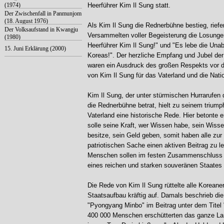
(1974)
Heerführer Kim Il Sung statt.
Der Zwischenfall in Panmunjom
(18. August 1976)
Als Kim Il Sung die Rednerbühne bestieg, riefen
Der Volksaufstand in Kwangju
Versammelten voller Begeisterung die Losunge
(1980)
Heerführer Kim Il Sung!" und "Es lebe die Una
15. Juni Erklärung (2000)
Koreas!". Der herzliche Empfang und Jubel de
waren ein Ausdruck des großen Respekts vor 
von Kim Il Sung für das Vaterland und die Nati
Kim Il Sung, der unter stürmischen Hurrarufen
die Rednerbühne betrat, hielt zu seinem triump
Vaterland eine historische Rede. Hier betonte e
solle seine Kraft, wer Wissen habe, sein Wiss
besitze, sein Geld geben, somit haben alle zur 
patriotischen Sache einen aktiven Beitrag zu lei
Menschen sollen im festen Zusammenschluss 
eines reichen und starken souveränen Staates 
Die Rede von Kim Il Sung rüttelte alle Koreane
Staatsaufbau kräftig auf. Damals beschrieb die
"Pyongyang Minbo" im Beitrag unter dem Titel 
400 000 Menschen erschütterten das ganze La