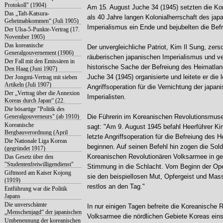
Protokoll" (1904)
Am 15. August Juche 34 (1945) setzten die Ko
Das „Taft-Katsura-
als 40 Jahre langen Kolonialherrschaft des jap
Geheimabkommen“ (Juli 1905)
Imperialismus ein Ende und bejubelten die Bef
Der Ulsa-5-Punkte-Vertrag (17.
November 1905)
Das koreanische
Der unvergleichliche Patriot, Kim Il Sung, zers
Generalgouvernement (1906)
räuberischen japanischen Imperialismus und ver
Der Fall mit den Emissären in
historische Sache der Befreiung des Heimatla
Den Haag (Juni 1907)
Juche 34 (1945) organisierte und leitete er die l
Der Jongmi-Vertrag mit sieben
Artikeln (Juli 1907)
Angriffsoperation für die Vernichtung der japan
Der „Vertrag über die Annexion
Imperialisten.
Koreas durch Japan“ (22.
August 1910)
Die bösartige "Politik des
Generalgouverneurs" (ab 1910)
Die Führerin im Koreanischen Revolutionsmus
Koreanische
sagt: "Am 9. August 1945 befahl Heerführer Kim
Bergbauverordnung (April
letzte Angriffsoperation für die Befreiung des 
1916)
Die Nationale Liga Koreas
beginnen. Auf seinen Befehl hin zogen die Sold
(gegründet 1917)
Koreanischen Revolutionären Volksarmee in g
Das Gesetz über den
"Studentenfreiwilligendienst"
Stimmung in die Schlacht. Vom Beginn der Ope
Giftmord am Kaiser Kojong
sie den beispiellosen Mut, Opfergeist und Ma
(1919)
restlos an den Tag."
Entführung war die Politik
Japans
Die unverschämte
In nur einigen Tagen befreite die Koreanische 
„Menschenjagd“ der japanischen
Volksarmee die nördlichen Gebiete Koreas einsc
Imperialisten
Umbenennung der koreanischen