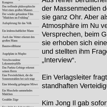
Kongress
der Massenmedien de
Das treffende philosophische
Wort eines großen Mannes
Der wieder gefundene Film
sie ganz Ohr. Aber al
"Mädchen im Frühling"
Aufopferung für das Volk
Atmosphäre im Nu ver
Ein leidenschaftlicher Mann
Versprechen, beim G
Auch das Wetter erkennt den
großen Mann
sie erhoben sich ein
Baumwollblume
und stellten ihm Fra
Angelplatz in Mupho
„Interview“.
Verschwundene
Lokomotivpfiffe
Das Paektu-Gebirge erkennt
seinen Herrn
Ein Verlagsleiter fra
Eine Persönlichkeit, die die
Sonnenstrahlen bei sich trägt
standhaften Verteidi
Eine lebendig gefangene Möwe
Ein Muscheln sammelndes
Mädchen
Gezählte Züge
Kim Jong Il gab sofor