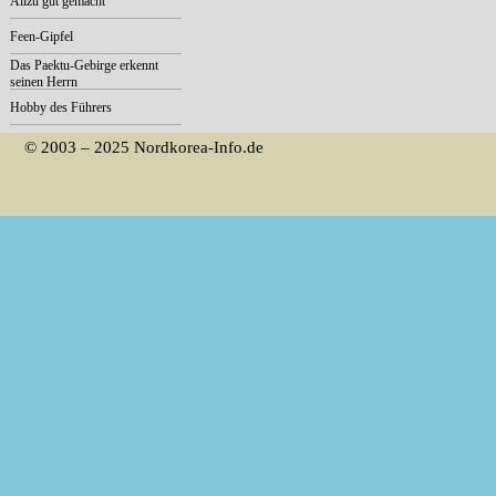
Allzu gut gemacht
Feen-Gipfel
Das Paektu-Gebirge erkennt
seinen Herrn
Hobby des Führers
© 2003 – 2025 Nordkorea-Info.de