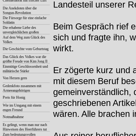
Chemiefabrik mit frischer Luft
Landesteil unserer R
Die Anekdoten über die
Songun-Revolution
Die Fürsorge für eine einfache
Soldatin
Beim Gespräch rief er
Die erhabene Liebe des
unvergleichlichen großen
sich und fragte ihn, w
Mannes zur Nation
Auf dem Weg zum Glück des
Volkes
wirkt.
Die Geschichte vom Geburtstag
Das Glück des Volkes war die
größte Freude von Kim Jong Il
Einmütige Geschlossenheit und
Er zögerte kurz und a
militärische Stärke
Von Herzen gern
mit diesem Beruf besc
Gedenkfoto zusammen mit
gemeinverständlich,
Armeeangehörigen
Preis für Honig
geschriebenen Artik
Wie im Umgang mit einem
engen Freund
wären. Alle brachen i
Notmaßnahme
Es gelingt, wenn man nur nach
Hinweisen des Heerführers tut
Aus reiner berufliche
Zum bedeutungsvollen