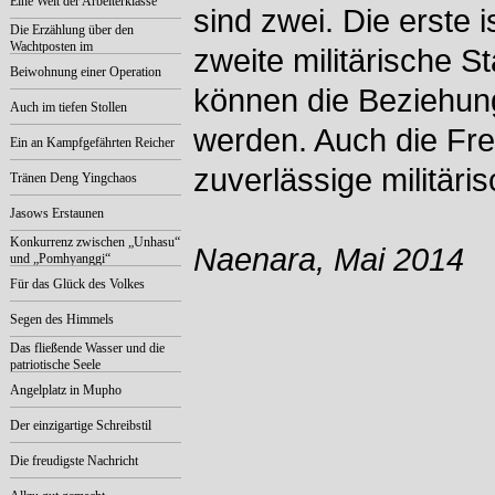
Eine Welt der Arbeiterklasse
sind zwei. Die erste 
Die Erzählung über den
Wachtposten im
zweite militärische St
Latschenkiefernwald
Beiwohnung einer Operation
können die Beziehun
Auch im tiefen Stollen
werden. Auch die Fre
Ein an Kampfgefährten Reicher
zuverlässige militäri
Tränen Deng Yingchaos
Jasows Erstaunen
Konkurrenz zwischen „Unhasu“
Naenara, Mai 2014
und „Pomhyanggi“
Für das Glück des Volkes
Segen des Himmels
Das fließende Wasser und die
patriotische Seele
Angelplatz in Mupho
Der einzigartige Schreibstil
Die freudigste Nachricht