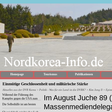
Homepage
Tourismus
Publikationen
Einmütige Geschlossenheit und militärische Stärke
Aktuelles aus der DVR Korea
>
Politik - Was für ein Land ist die DVRK?
>
Kim Jong Il
> Episo
Während der Führung des
Im August Juche 89 (
Kampfes gegen die USA zum
Sieg
Die Selbsthilfe ist am besten
Massenmediendelegat