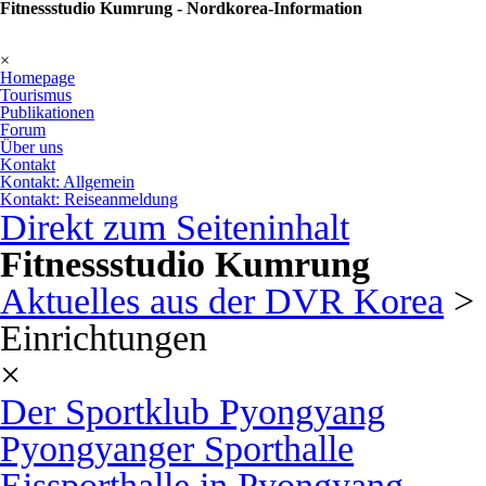
Fitnessstudio Kumrung - Nordkorea-Information
×
Homepage
Tourismus
Publikationen
Forum
Über uns
Kontakt
Kontakt: Allgemein
Kontakt: Reiseanmeldung
Direkt zum Seiteninhalt
Fitnessstudio Kumrung
Aktuelles aus der DVR Korea
> 
Einrichtungen
×
Der Sportklub Pyongyang
Pyongyanger Sporthalle
Eissporthalle in Pyongyang