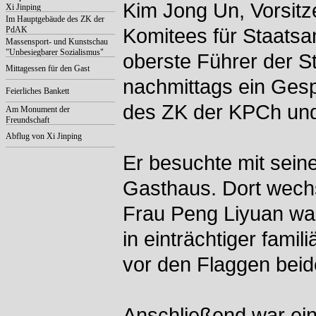
Kim Jong Un, Vorsitz
Xi Jinping
Im Hauptgebäude des ZK der
PdAK
Komitees für Staats
Massensport- und Kunstschau
"Unbesiegbarer Sozialismus"
oberste Führer der St
Mittagessen für den Gast
nachmittags ein Gesp
Feierliches Bankett
des ZK der KPCh und
Am Monument der
Freundschaft
Abflug von Xi Jinping
Er besuchte mit sein
Gasthaus. Dort wechse
Frau Peng Liyuan war
in einträchtiger fami
vor den Flaggen beide
Anschließend war ei