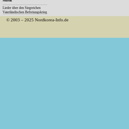
Musik
Befreiungskrieg (2016)
Lieder über den Siegreichen
Vaterländischen Befreiungskrieg
© 2003 – 2025 Nordkorea-Info.de