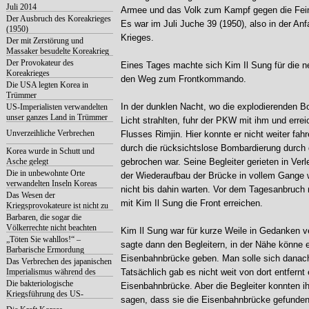
Juli 2014
Armee und das Volk zum Kampf gegen die Fein
Der Ausbruch des Koreakrieges
Es war im Juli Juche 39 (1950), also in der An
(1950)
Krieges.
Der mit Zerstörung und
Massaker besudelte Koreakrieg
Der Provokateur des
Eines Tages machte sich Kim Il Sung für die n
Koreakrieges
den Weg zum Frontkommando.
Die USA legten Korea in
Trümmer
In der dunklen Nacht, wo die explodierenden 
US-Imperialisten verwandelten
unser ganzes Land in Trümmer
Licht strahlten, fuhr der PKW mit ihm und errei
Unverzeihliche Verbrechen
Flusses Rimjin. Hier konnte er nicht weiter fahr
durch die rücksichtslose Bombardierung durch 
Korea wurde in Schutt und
Asche gelegt
gebrochen war. Seine Begleiter gerieten in Ver
Die in unbewohnte Orte
der Wiederaufbau der Brücke in vollem Gange w
verwandelten Inseln Koreas
nicht bis dahin warten. Vor dem Tagesanbruc
Das Wesen der
mit Kim Il Sung die Front erreichen.
Kriegsprovokateure ist nicht zu
verbergen
Barbaren, die sogar die
Völkerrechte nicht beachten
Kim Il Sung war für kurze Weile in Gedanken 
„Töten Sie wahllos!“ –
sagte dann den Begleitern, in der Nähe könne 
Barbarische Ermordung
Eisenbahnbrücke geben. Man solle sich danach
Das Verbrechen des japanischen
Imperialismus während des
Tatsächlich gab es nicht weit von dort entfernt 
Koreakriegs
Die bakteriologische
Eisenbahnbrücke. Aber die Begleiter konnten ih
Kriegsführung des US-
sagen, dass sie die Eisenbahnbrücke gefunden
Imperialismus