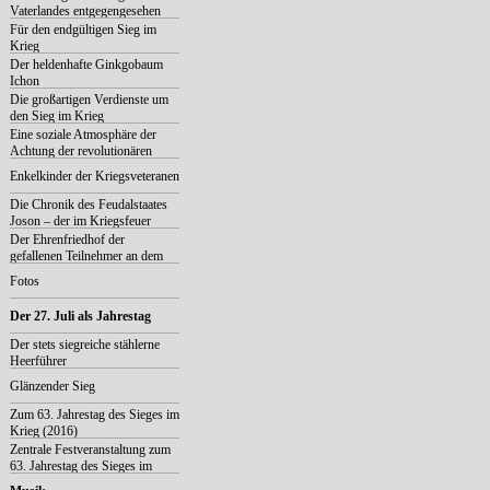
Vaterlandes entgegengesehen
Für den endgültigen Sieg im
Krieg
Der heldenhafte Ginkgobaum
Ichon
Die großartigen Verdienste um
den Sieg im Krieg
Eine soziale Atmosphäre der
Achtung der revolutionären
Vorkämpfer
Enkelkinder der Kriegsveteranen
Die Chronik des Feudalstaates
Joson – der im Kriegsfeuer
gerettete Staatsschatz
Der Ehrenfriedhof der
gefallenen Teilnehmer an dem
Vaterländischen Befreiungskrieg
Fotos
Der 27. Juli als Jahrestag
Der stets siegreiche stählerne
Heerführer
Glänzender Sieg
Zum 63. Jahrestag des Sieges im
Krieg (2016)
Zentrale Festveranstaltung zum
63. Jahrestag des Sieges im
Großen Vaterländischen