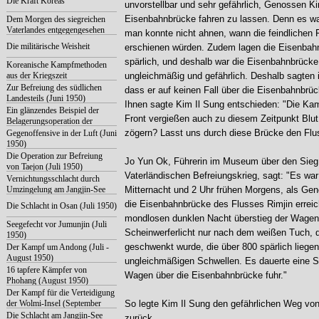
Die Kraft Koreas
unvorstellbar und sehr gefährlich, Genossen Ki
Eisenbahnbrücke fahren zu lassen. Denn es wa
Dem Morgen des siegreichen
Vaterlandes entgegengesehen
man konnte nicht ahnen, wann die feindlichen 
Die militärische Weisheit
erschienen würden. Zudem lagen die Eisenbah
spärlich, und deshalb war die Eisenbahnbrücke
Koreanische Kampfmethoden
aus der Kriegszeit
ungleichmäßig und gefährlich. Deshalb sagten i
Zur Befreiung des südlichen
dass er auf keinen Fall über die Eisenbahnbrüc
Landesteils (Juni 1950)
Ihnen sagte Kim Il Sung entschieden:
"Die Kam
Ein glänzendes Beispiel der
Front vergießen auch zu diesem Zeitpunkt Blut
Belagerungsoperation der
Gegenwart (Juli 1950)
zögern? Lasst uns durch diese Brücke den Flu
Gegenoffensive in der Luft (Juni
1950)
Die Operation zur Befreiung
Jo Yun Ok, Führerin im Museum über den Sieg
von Taejon (Juli 1950)
Vaterländischen Befreiungskrieg, sagt: "Es war
Vernichtungsschlacht durch
Umzingelung am Jangjin-See
Mitternacht und 2 Uhr frühen Morgens, als Ge
die Eisenbahnbrücke des Flusses Rimjin erreich
Die Schlacht in Osan (Juli 1950)
mondlosen dunklen Nacht überstieg der Wagen
Seegefecht vor Jumunjin (Juli
Scheinwerferlicht nur nach dem weißen Tuch, 
1950)
geschwenkt wurde, die über 800 spärlich liege
Der Kampf um Andong (Juli -
August 1950)
ungleichmäßigen Schwellen. Es dauerte eine St
16 tapfere Kämpfer von
Wagen über die Eisenbahnbrücke fuhr."
Phohang (August 1950)
Der Kampf für die Verteidigung
der Wolmi-Insel (September
So legte Kim Il Sung den gefährlichen Weg von
1950)
Die Schlacht am Jangjin-See
zurück.