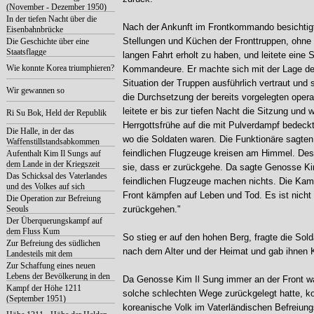
(November - Dezember 1950)
In der tiefen Nacht über die
Nach der Ankunft im Frontkommando besichtigt
Eisenbahnbrücke
Stellungen und Küchen der Fronttruppen, ohne 
Die Geschichte über eine
Staatsflagge
langen Fahrt erholt zu haben, und leitete eine 
Wie konnte Korea triumphieren?
Kommandeure. Er machte sich mit der Lage der
Situation der Truppen ausführlich vertraut und s
Wir gewannen so
die Durchsetzung der bereits vorgelegten oper
leitete er bis zur tiefen Nacht die Sitzung und wo
Ri Su Bok, Held der Republik
Herrgottsfrühe auf die mit Pulverdampf bedeck
Die Halle, in der das
wo die Soldaten waren. Die Funktionäre sagten
Waffenstillstandsabkommen
unterzeichnet wurde
feindlichen Flugzeuge kreisen am Himmel. De
Aufenthalt Kim Il Sungs auf
dem Lande in der Kriegszeit
sie, dass er zurückgehe. Da sagte Genosse Ki
Das Schicksal des Vaterlandes
feindlichen Flugzeuge machen nichts. Die Kam
und des Volkes auf sich
Front kämpfen auf Leben und Tod. Es ist nicht 
nehmend
Die Operation zur Befreiung
Seouls
zurückgehen."
Der Überquerungskampf auf
dem Fluss Kum
So stieg er auf den hohen Berg, fragte die Sold
Zur Befreiung des südlichen
nach dem Alter und der Heimat und gab ihnen K
Landesteils mit dem
entschiedenen Gegenangriff
Zur Schaffung eines neuen
Lebens der Bevölkerung in den
Da Genosse Kim Il Sung immer an der Front wa
befreiten Gegenden des
Kampf der Höhe 1211
solche schlechten Wege zurückgelegt hatte, k
südlichen Landesteils der
(September 1951)
koreanische Volk im Vaterländischen Befreiung
Republik