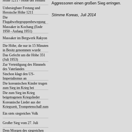
Höhe 1211 - Höhe der Helden
Aggressoren einen großen Sieg erringen.
Unbesiegbare Festung und
Heroische Höhe 1211
Stimme Koreas, Juli 2014
Die
Flugabwehrgruppenbewegung
Massaker in Kochang (Ende
1950 - Anfang 1951)
Massaker im Bergwerk Rakyon
Die Höhe, die nur in 15 Minuten
in Besitz genommen wurde
(Juni 1953)
Das Gefecht um die Höhe 351
(Juli 1953)
Zur Verteidigung des Himmels
des Vaterlandes
Sinchon klagt den US-
Imperialismus an
Die koreanischen Kinder trugen
zum Sieg im Krieg bei
Die zum Sieg im Krieg
beigetragenen Kriegslieder
Koreanische Lieder aus der
Kriegszeit, Trompetenschall zum
Siegesmarsch
Ein stets siegreiches Volk
Großer Sieg vom 27. Juli
Dem Morgen des siegreichen