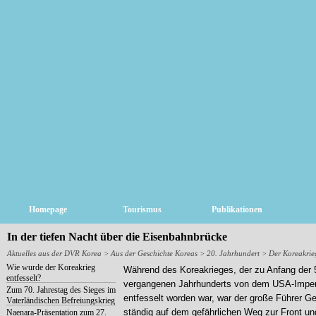
Homepage
Tourismus
Publikationen
In der tiefen Nacht über die Eisenbahnbrücke
Aktuelles aus der DVR Korea
> Aus der Geschichte Koreas > 20. Jahrhundert > Der Koreakrie
Wie wurde der Koreakrieg
Während des Koreakrieges, der zu Anfang der 
entfesselt?
vergangenen Jahrhunderts von dem USA-Imper
Zum 70. Jahrestag des Sieges im
entfesselt worden war, war der große Führer G
Vaterländischen Befreiungskrieg
ständig auf dem gefährlichen Weg zur Front und 
Naenara-Präsentation zum 27.