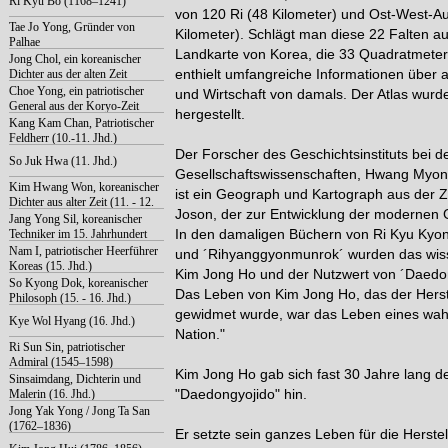
Ri Kyu Bo (1168–1241)
von 120 Ri (48 Kilometer) und Ost-West-A
Tae Jo Yong, Gründer von
Kilometer). Schlägt man diese 22 Falten auf
Palhae
Landkarte von Korea, die 33 Quadratmeter 
Jong Chol, ein koreanischer
Dichter aus der alten Zeit
enthielt umfangreiche Informationen über a
Choe Yong, ein patriotischer
und Wirtschaft von damals. Der Atlas wur
General aus der Koryo-Zeit
hergestellt.
Kang Kam Chan, Patriotischer
Feldherr (10.-11. Jhd.)
Der Forscher des Geschichtsinstituts bei 
So Juk Hwa (11. Jhd.)
Gesellschaftswissenschaften, Hwang Myong
Kim Hwang Won, koreanischer
ist ein Geograph und Kartograph aus der Z
Dichter aus alter Zeit (11. - 12.
Joson, der zur Entwicklung der modernen 
Jhd.)
Jang Yong Sil, koreanischer
Techniker im 15. Jahrhundert
In den damaligen Büchern von Ri Kyu Ky
Nam I, patriotischer Heerführer
und ´Rihyanggyonmunrok´ wurden das wiss
Koreas (15. Jhd.)
Kim Jong Ho und der Nutzwert von ´Daedon
So Kyong Dok, koreanischer
Das Leben von Kim Jong Ho, das der Herst
Philosoph (15. - 16. Jhd.)
gewidmet wurde, war das Leben eines wahr
Kye Wol Hyang (16. Jhd.)
Nation."
Ri Sun Sin, patriotischer
Admiral (1545–1598)
Kim Jong Ho gab sich fast 30 Jahre lang d
Sinsaimdang, Dichterin und
Malerin (16. Jhd.)
"Daedongyojido" hin.
Jong Yak Yong / Jong Ta San
(1762–1836)
Er setzte sein ganzes Leben für die Herste