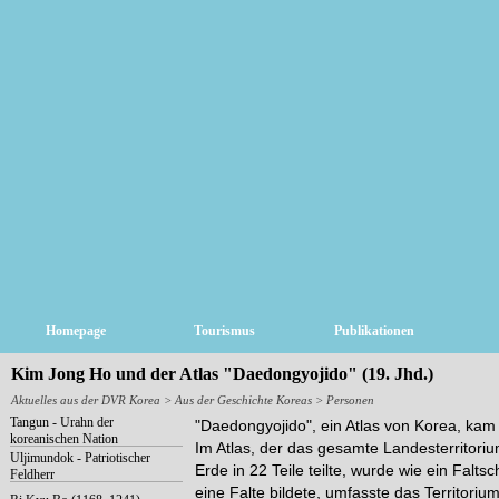
Homepage
Tourismus
Publikationen
Kim Jong Ho und der Atlas "Daedongyojido" (19. Jhd.)
Aktuelles aus der DVR Korea
> Aus der Geschichte Koreas > Personen
Tangun - Urahn der
"Daedongyojido", ein Atlas von Korea, kam 
koreanischen Nation
Im Atlas, der das gesamte Landesterritori
Uljimundok - Patriotischer
Erde in 22 Teile teilte, wurde wie ein Faltsc
Feldherr
eine Falte bildete, umfasste das Territor