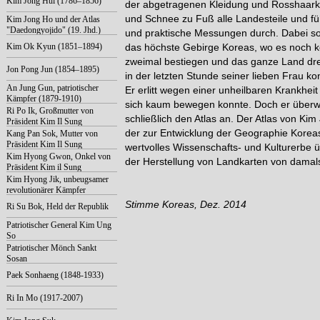
Kim Jong Hui (1786–1856)
der abgetragenen Kleidung und Rosshaark
und Schnee zu Fuß alle Landesteile und f
Kim Jong Ho und der Atlas
"Daedongyojido" (19. Jhd.)
und praktische Messungen durch. Dabei sol
Kim Ok Kyun (1851–1894)
das höchste Gebirge Koreas, wo es noch k
zweimal bestiegen und das ganze Land dr
Jon Pong Jun (1854–1895)
in der letzten Stunde seiner lieben Frau kon
An Jung Gun, patriotischer
Er erlitt wegen einer unheilbaren Krankhei
Kämpfer (1879-1910)
sich kaum bewegen konnte. Doch er überwan
Ri Po Ik, Großmutter von
schließlich den Atlas an. Der Atlas von Ki
Präsident Kim Il Sung
der zur Entwicklung der Geographie Koreas 
Kang Pan Sok, Mutter von
Präsident Kim Il Sung
wertvolles Wissenschafts- und Kulturerbe ü
Kim Hyong Gwon, Onkel von
der Herstellung von Landkarten von damals
Präsident Kim il Sung
Kim Hyong Jik, unbeugsamer
revolutionärer Kämpfer
Stimme Koreas, Dez. 2014
Ri Su Bok, Held der Republik
Patriotischer General Kim Ung
So
Patriotischer Mönch Sankt
Sosan
Paek Sonhaeng (1848-1933)
Ri In Mo (1917-2007)