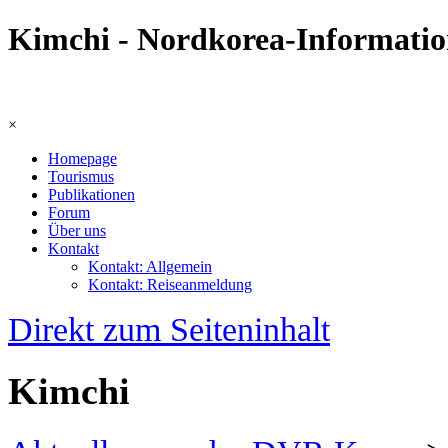
Kimchi - Nordkorea-Informati
×
Homepage
Tourismus
Publikationen
Forum
Über uns
Kontakt
Kontakt: Allgemein
Kontakt: Reiseanmeldung
Direkt zum Seiteninhalt
Kimchi