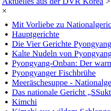
Aktuelles aus der DVR Korea
> 
×
Mit Vorliebe zu Nationalgeri
Hauptgerichte
Die Vier Gerichte Pyongyan
Kalte Nudeln von Pyongyan
Pyongyang-Onban: Der warm
Pyongyanger Fischbrühe
Meeräschesuppe - Nationalge
Das nationale Gericht „SSuk
Kimchi