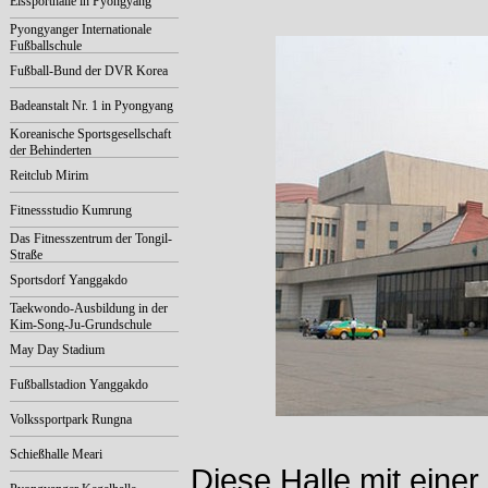
Eissporthalle in Pyongyang
Pyongyanger Internationale
Fußballschule
Fußball-Bund der DVR Korea
Badeanstalt Nr. 1 in Pyongyang
Koreanische Sportsgesellschaft
der Behinderten
Reitclub Mirim
Fitnessstudio Kumrung
Das Fitnesszentrum der Tongil-
Straße
Sportsdorf Yanggakdo
Taekwondo-Ausbildung in der
Kim-Song-Ju-Grundschule
May Day Stadium
Fußballstadion Yanggakdo
Volkssportpark Rungna
Schießhalle Meari
Diese Halle mit einer