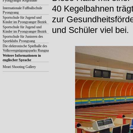
Pyongyanger Kegelhalle
40 Kegelbahnen trägt
Internationale Fußballschule
Pyongyang
zur Gesundheitsförde
Sportschule für Jugend und
Kinder im Pyongyanger Bezirk
Taesong
Sportschule für Jugend und
und Schüler viel bei.
Kinder im Pyongyanger Bezirk
Sosong
Sportschule für Junioren des
Sportklubs Pyongyang
Die elektronische Spielhalle des
Volksvergnügungsparks Rungna
Weitere Informationen in
englischer Sprache
Meari Shooting Gallery