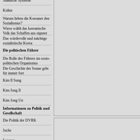
Staatliche Symbole
Kultur
Warum lieben die Koreaner den
Sozialismus?
Wieso wählt das koreanische
Volk das Schaffen aus eigener
Kraft aus?
Das würdevolle und mächtige
sozialistische Korea
Die politischen Führer
Die Rolle des Führers im sozio-
politischen Organismus
Die Geschichte der Sonne geht
für immer fort
Kim Il Sung
Kim Jong Il
Kim Jong Un
Informationen zu Politik und
Gesellschaft
Die Politik der DVRK
Juche