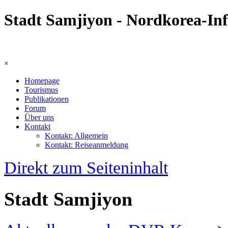
Stadt Samjiyon - Nordkorea-In
×
Homepage
Tourismus
Publikationen
Forum
Über uns
Kontakt
Kontakt: Allgemein
Kontakt: Reiseanmeldung
Direkt zum Seiteninhalt
Stadt Samjiyon