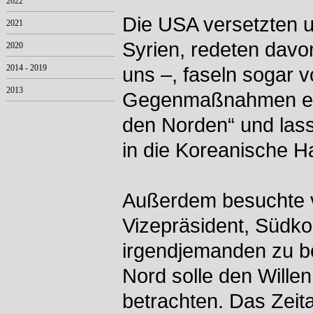
2022
Die USA versetzten 
2021
Syrien, redeten davo
2020
2014 - 2019
uns –, faseln sogar v
2013
Gegenmaßnahmen eins
den Norden“ und lass
in die Koreanische H
Außerdem besuchte v
Vizepräsident, Südko
irgendjemanden zu be
Nord solle den Willen
betrachten. Das Zeita