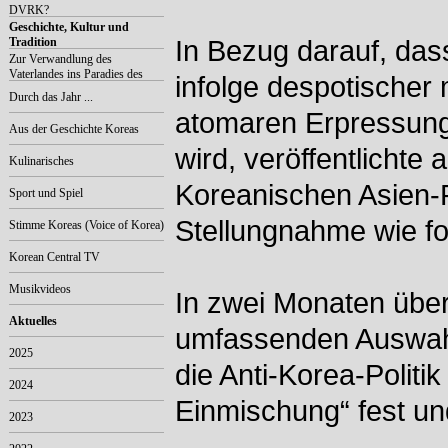
DVRK?
Geschichte, Kultur und
Tradition
In Bezug darauf, das
Zur Verwandlung des
Vaterlandes ins Paradies des
infolge despotischer
Volkes
Durch das Jahr ...
atomaren Erpressung
Aus der Geschichte Koreas
wird, veröffentlichte
Kulinarisches
Koreanischen Asien-
Sport und Spiel
Stellungnahme wie fol
Stimme Koreas (Voice of Korea)
Korean Central TV
Musikvideos
In zwei Monaten über
Aktuelles
umfassenden Auswahle
2025
die Anti-Korea-Polit
2024
Einmischung“ fest u
2023