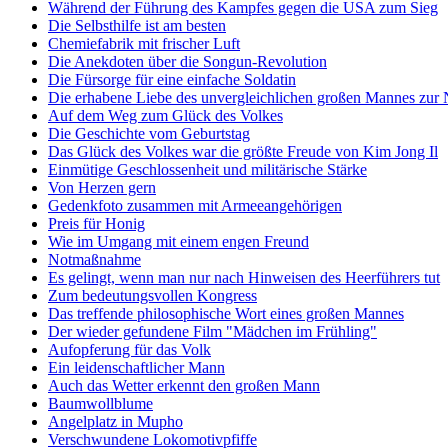
Während der Führung des Kampfes gegen die USA zum Sieg
Die Selbsthilfe ist am besten
Chemiefabrik mit frischer Luft
Die Anekdoten über die Songun-Revolution
Die Fürsorge für eine einfache Soldatin
Die erhabene Liebe des unvergleichlichen großen Mannes zur 
Auf dem Weg zum Glück des Volkes
Die Geschichte vom Geburtstag
Das Glück des Volkes war die größte Freude von Kim Jong Il
Einmütige Geschlossenheit und militärische Stärke
Von Herzen gern
Gedenkfoto zusammen mit Armeeangehörigen
Preis für Honig
Wie im Umgang mit einem engen Freund
Notmaßnahme
Es gelingt, wenn man nur nach Hinweisen des Heerführers tut
Zum bedeutungsvollen Kongress
Das treffende philosophische Wort eines großen Mannes
Der wieder gefundene Film "Mädchen im Frühling"
Aufopferung für das Volk
Ein leidenschaftlicher Mann
Auch das Wetter erkennt den großen Mann
Baumwollblume
Angelplatz in Mupho
Verschwundene Lokomotivpfiffe