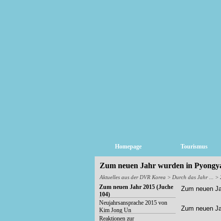
Homepage
Tourismus
Zum neuen Jahr wurden in Pyongy
Aktuelles aus der DVR Korea
>
Durch das Jahr ...
> 
Zum neuen Jahr 2015 (Juche
Zum neuen Ja
104)
Neujahrsansprache 2015 von
Zum neuen Ja
Kim Jong Un
Reaktionen zur