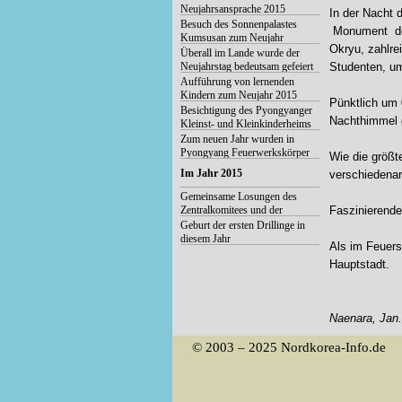
Neujahrsansprache 2015
In der Nacht 
Besuch des Sonnenpalastes
Monument der
Kumsusan zum Neujahr
Okryu, zahlre
Überall im Lande wurde der
Neujahrstag bedeutsam gefeiert
Studenten, u
Aufführung von lernenden
Kindern zum Neujahr 2015
Pünktlich um 
Besichtigung des Pyongyanger
Nachthimmel d
Kleinst- und Kleinkinderheims
zum neuen Jahr
Zum neuen Jahr wurden in
Pyongyang Feuerwerkskörper
Wie die größt
abgebrannt
Im Jahr 2015
verschiedenar
Gemeinsame Losungen des
Zentralkomitees und der
Faszinierende
Zentralen Militärkommission der
Geburt der ersten Drillinge in
Partei der Arbeit Koreas
diesem Jahr
Als im Feuers
Hauptstadt.
Naenara, Jan
© 2003 – 2025 Nordkorea-Info.de