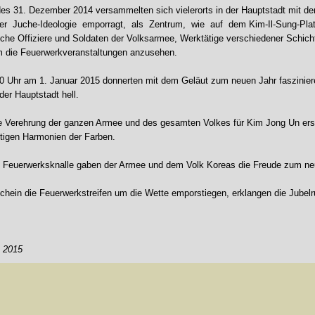
des 31. Dezember 2014 versammelten sich vielerorts in der Hauptstadt mi
 Juche-Ideologie emporragt, als Zentrum, wie auf dem Kim-Il-Sung-Plat
iche Offiziere und Soldaten der Volksarmee, Werktätige verschiedener Schich
m die Feuerwerkveranstaltungen anzusehen.
0 Uhr am 1. Januar 2015 donnerten mit dem Geläut zum neuen Jahr faszinier
er Hauptstadt hell.
e Verehrung der ganzen Armee und des gesamten Volkes für Kim Jong Un erst
tigen Harmonien der Farben.
 Feuerwerksknalle gaben der Armee und dem Volk Koreas die Freude zum ne
chein die Feuerwerkstreifen um die Wette emporstiegen, erklangen die Jube
. 2015