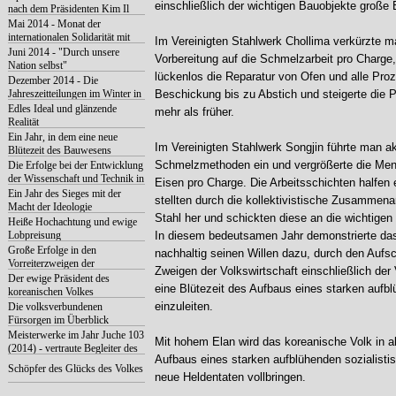
einschließlich der wichtigen Bauobjekte große E
nach dem Präsidenten Kim Il
Sung
Mai 2014 - Monat der
internationalen Solidarität mit
Im Vereinigten Stahlwerk Chollima verkürzte man
dem koreanischen Volk
Juni 2014 - "Durch unsere
Vorbereitung auf die Schmelzarbeit pro Charge,
Nation selbst"
lückenlos die Reparatur von Ofen und alle Pro
Dezember 2014 - Die
Jahreszeitteilungen im Winter in
Beschickung bis zu Abstich und steigerte die P
Korea
Edles Ideal und glänzende
mehr als früher.
Realität
Ein Jahr, in dem eine neue
Im Vereinigten Stahlwerk Songjin führte man akt
Blütezeit des Bauwesens
eingeleitet worden ist
Schmelzmethoden ein und vergrößerte die Men
Die Erfolge bei der Entwicklung
der Wissenschaft und Technik in
Eisen pro Charge. Die Arbeitsschichten halfen 
diesem Jahr
Ein Jahr des Sieges mit der
stellten durch die kollektivistische Zusammena
Macht der Ideologie
Stahl her und schickten diese an die wichtigen
Heiße Hochachtung und ewige
Lobpreisung
In diesem bedeutsamen Jahr demonstrierte das
Große Erfolge in den
nachhaltig seinen Willen dazu, durch den Aufsc
Vorreiterzweigen der
Zweigen der Volkswirtschaft einschließlich der 
Volkswirtschaft
Der ewige Präsident des
eine Blütezeit des Aufbaus eines starken aufb
koreanischen Volkes
einzuleiten.
Die volksverbundenen
Fürsorgen im Überblick
Meisterwerke im Jahr Juche 103
Mit hohem Elan wird das koreanische Volk in a
(2014) - vertraute Begleiter des
Aufbaus eines starken aufblühenden sozialisti
Volkes
Schöpfer des Glücks des Volkes
neue Heldentaten vollbringen.