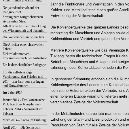
Voller Freude und Hoffnung
Jahr die Funktionäre und Werktätigen in den Vo
Neujahrslandschaft auf der
Kohlen- und Metallindustrie einen großen Anteil
Rungna-Insel
Entwicklung der Volkswirtschaft.
Sprung zum fortgeschrittenen
zivilisierten Staat
Alle Kräfte für die Entwicklung
Die Kohlenbergwerke des ganzen Landes besch
der Wissenschaft und Technik
rechtzeitig die Maschinen und Anlagen sowie di
Die Weberinnen im neuen Jahr
Kohlenabbau und Vortrieb und gaben dem Vortr
Die Arbeiter einer ehrenvollen
Fabrik
Mehrere Kohlenbergwerke wie das Vereinigte K
Elektrolokomotiven-
Tukjang lösten die technischen Fragen für den 
Produzenten nach der Aufnahme
Betrieb der Maschinen und Anlagen und steiger
der Neujahrsansprache
Ein leidenschaftlicher Pädagoge
Erfindung neuer Kohlenabbaumethoden die Koh
Für die selbstständige
Vereinigung, den Frieden und
In gehobener Stimmung erhoben sich die Kumpe
das Gedeihen Koreas
2014 - Ein Jahr von Sprüngen
Kohlenbergwerke des Landes zum Kohlenabbau,
und Umwälzungen
technische Rekonstruktion der Vortriebs- und 
Im Jahr 2014
einer höheren Etappe voran und lieferten mehr
Januar 2014 - Das koreanische
verschiedene Zweige der Volkswirtschaft.
Volk feiert das Neujahr nach
dem Mondkalender
Februar 2014 - Sehnsucht im
Februar
In der Metallindustrie erarbeitete man einen rea
Erhöhung der Stahl- und Eisenproduktion und er
März 2014 - Korea im Frühling
Produktion von Stahl für alle Zweige der Volksw
April 2014 - Die Sehnsucht